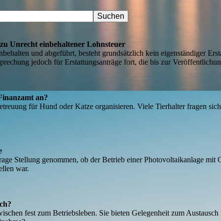
zu Unrecht einbehaltener Lohnsteuer
inbehalten und abgeführt, besteht grundsätzlich kein eigenständiger Er
rechung jedoch für Erstattungsanträge fort, die bis zur Veröffentlichun
 Finanzamt an?
treuung für Hund oder Katze organisieren. Viele Tierhalter fragen sich
e
Frage Stellung genommen, ob der Betrieb einer Photovoltaikanlage mit 
ellen war.
ich?
ischen fest zum Betriebsleben. Sie bieten Gelegenheit zum Austausch