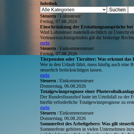
Infothek
Steuern
/ Lohnsteuer
Freitag, 07.08.2026
Einschränkung der Erstattungsansprüche bei 
Wird Lohnsteuer materiell-rechtlich zu Unrecht e
Vertrauensschutzgründen gilt die bisherige Rechtsp
mehr
Steuern
/ Einkommensteuer
Freitag, 07.08.2026
Tierpension oder Tiersitter: Was erkennt das
Wer in den Urlaub fährt, muss häufig auch eine Be
steuerlich berücksichtigen lassen.
mehr
Steuern
/ Einkommensteuer
Donnerstag, 06.08.2026
Totalgewinnprognose einer Photovoltaikanlag
Der Bundesfinanzhof hatte im Urteilsfall zu der 
hierfür erforderliche Totalgewinnprognose zu erst
mehr
Steuern
/ Einkommensteuer
Donnerstag, 06.08.2026
Sommerfest des Arbeitgebers: Was gilt steuerl
Sommerfeste gehören in vielen Unternehmen inzw